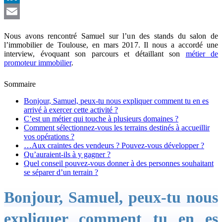
LinkedIn
Email
Nous avons rencontré Samuel sur l’un des stands du salon de
l’immobilier de Toulouse, en mars 2017. Il nous a accordé une
interview, évoquant son parcours et détaillant son
métier de
promoteur immobilier
.
Sommaire
Bonjour, Samuel, peux-tu nous expliquer comment tu en es
arrivé à exercer cette activité ?
C’est un métier qui touche à plusieurs domaines ?
Comment sélectionnez-vous les terrains destinés à accueillir
vos opérations ?
…Aux craintes des vendeurs ? Pouvez-vous développer ?
Qu’auraient-ils à y gagner ?
Quel conseil pouvez-vous donner à des personnes souhaitant
se séparer d’un terrain ?
Bonjour, Samuel, peux-tu nous
expliquer comment tu en es