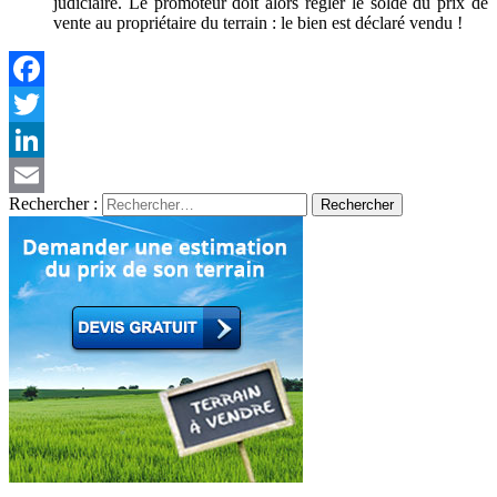
judiciaire. Le promoteur doit alors régler le solde du prix de
vente au propriétaire du terrain : le bien est déclaré vendu !
Facebook
Twitter
LinkedIn
Rechercher :
Email